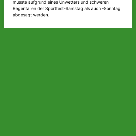
musste aufgrund eines Unwetters und schweren
Regenfällen der Sportfest-Samstag als auch -Sonntag
abgesagt werden.
MEHR LESEN »
3. August 2025
29. Junioren-Hallenfußballturnier
Ergebnisse vom 29. Junioren-Hallenfußballturnier 2025,
welches in der Halle Obereisenbach stattfand.
MEHR LESEN »
12. Januar 2025
Weitere Beiträge >>