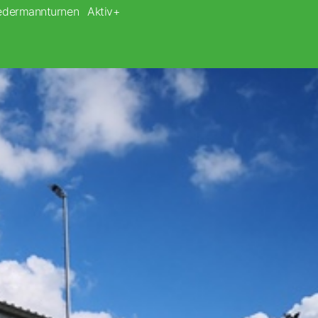
edermannturnen
Aktiv+