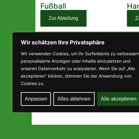
Fußball
Han
Zur Abteilung
Z
Wir schätzen Ihre Privatsphäre
Aktuelles
Wir verwenden Cookies, um Ihr Surferlebnis zu verbessern
personalisierte Anzeigen oder Inhalte einzusetzen und
30. Junioren-
unseren Datenverkehr zu analysieren. Wenn Sie auf „Alle
Hallenfußballturnier
akzeptieren" klicken, stimmen Sie der Anwendung von
Cookies zu.
Ergebnisse vom 30. Junioren-
Hallenfußballturnier 2026, welches in der
Anpassen
Alles ablehnen
Alle akzeptieren
Halle Obereisenbach stattfand.
MEHR LESEN »